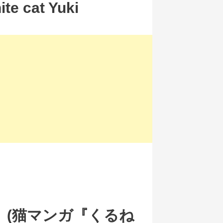
cat Yuki
る』 (猫マンガ『くるね