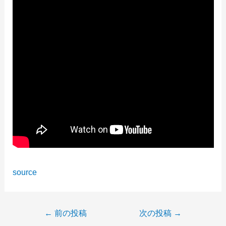
source
投
←
前の投稿
次の投稿
→
稿