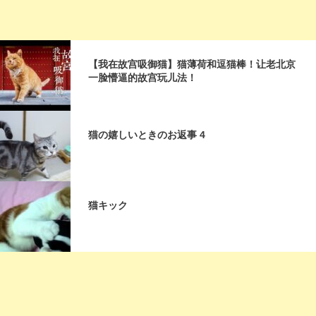
【我在故宫吸御猫】猫薄荷和逗猫棒！让老北京
一脸懵逼的故宫玩儿法！
猫の嬉しいときのお返事 4
猫キック