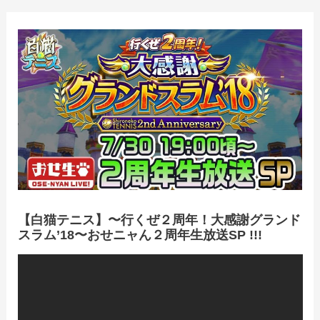
【白猫テニス】〜行くぜ２周年！大感謝グランド
スラム’18〜おせニャん２周年生放送SP !!!