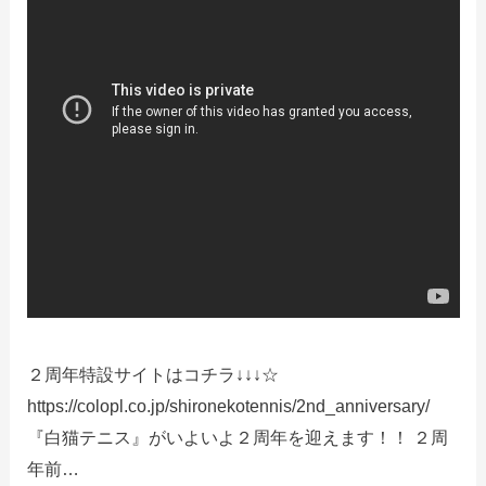
２周年特設サイトはコチラ↓↓↓☆
https://colopl.co.jp/shironekotennis/2nd_anniversary/
『白猫テニス』がいよいよ２周年を迎えます！！ ２周
年前…