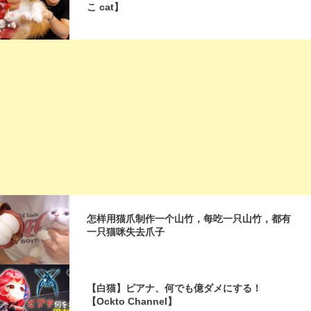
こ cat】
怎样用猫爪制作一个山竹，每吃一只山竹，都有
一只猫咪失去爪子
【白猫】ピアナ、何でも億ダメにする！
【Ockto Channel】