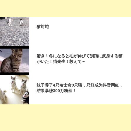
猫対蛇
驚き！冬になると毛が伸びて別猫に変身する猫
がいた！猫先生！教えて～
妹子养了4只哈士奇9只猫，只好成为抖音网红，
结果暴涨300万粉丝！