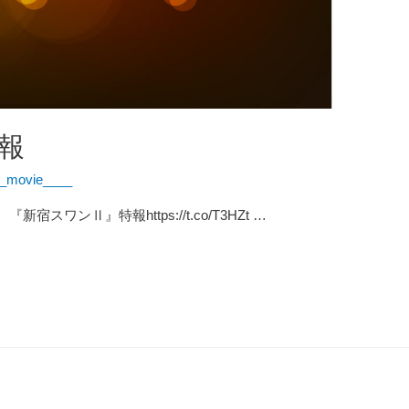
報
_movie____
ワンⅡ』特報https://t.co/T3HZt …