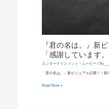
映
画
キ
ャ
ラ
コ
ス
『君の名は。』新ビ
プ
「感謝しています。
レ
全
エンターテインメント
・
ムービー
/ By
__
集
「君の名は。」新ビジュアル公開！！新
！
！
『
Read More »
君
の
名