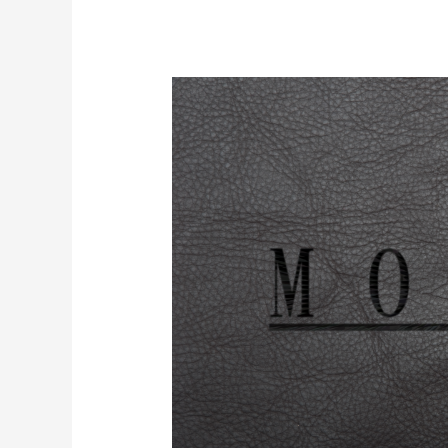
は
。
』
新
ビ
ジ
ュ
ア
ル
公
開
！
！
新
海
監
督