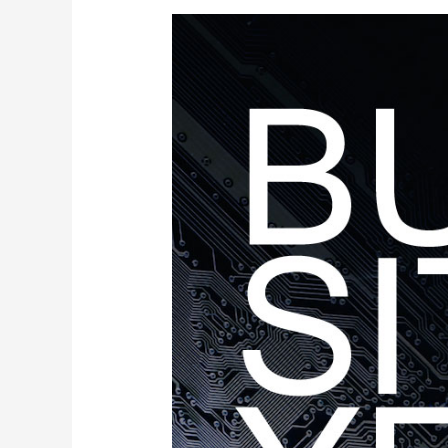
Ⅱ
』
速
報