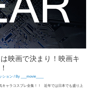
レは映画で決まり！映画キ
！
ッション
/ By
___movie____
気キャラコスプレ全集！！ 近年では日本でも盛り上