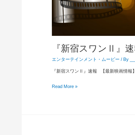
『新宿スワンⅡ』速
エンターテインメント
・
ムービー
/ By
__
『新宿スワンⅡ』速報 【最新映画情報】 『新宿ス
『
Read More »
新
宿
ス
ワ
ン