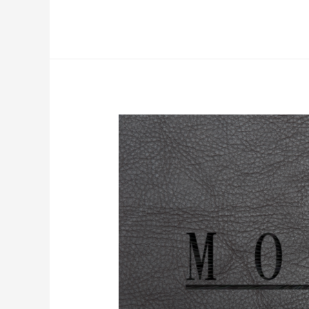
ロ
ウ
ィ
ン
コ
ス
プ
レ
は
映
画
で
決
ま
り
！