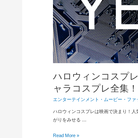
ハロウィンコスプ
ャラコスプレ全集！
エンターテインメント
・
ムービー
・
ファ
ハロウィンコスプレは映画で決まり！人
がりをみせる …
ハ
Read More »